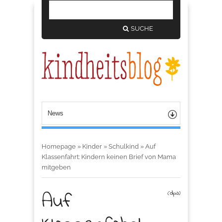
SUCHE
Homepage
»
Kinder
»
Schulkind
»
Auf
Klassenfahrt: Kindern keinen Brief von Mama
mitgeben
Auf
(dpa)