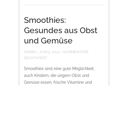
Smoothies:
Gesundes aus Obst
und Gemüse
ADMIN
-
JUNI 5, 2012
-
KOMMENTARE
DEAKTIVIERT
Smoothies sind eine gute Möglichkeit,
auch Kindern, die ungern Obst und
Gemüse essen, frische Vitamine und
andere pflanzliche Nährstoffe zugute
kommen zu lassen. Denn die meisten
Kinder, die sonst für...
MEHR