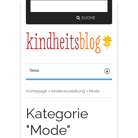
SUCHE
Homepage
»
Kinderausstattung
»
Mode
Kategorie
"Mode"