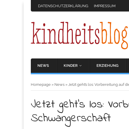
DATENSCHUTZERKLÄRUNG
IMPRESSUM
NEWS
KINDER
ERZIEHUNG
Homepage
»
News
»
Jetzt geht’s los: Vorbereitung auf 
Jetzt geht’s los: Vor
Schwangerschaft