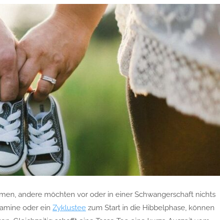
men, andere möchten vor oder in einer Schwangerschaft nichts
itamine oder ein
Zyklustee
zum Start in die Hibbelphase, können