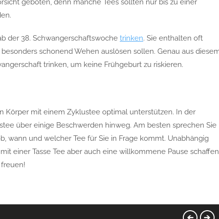
orsicht geboten, denn manche Tees sollten nur bis zu einer
en.
t ab der 38. Schwangerschaftswoche
trinken
. Sie enthalten oft
ie besonders schonend Wehen auslösen sollen. Genau aus diese
wangerschaft trinken, um keine Frühgeburt zu riskieren.
 Körper mit einem Zyklustee optimal unterstützen. In der
tstee über einige Beschwerden hinweg. Am besten sprechen Sie
, ob, wann und welcher Tee für Sie in Frage kommt. Unabhängig
 mit einer Tasse Tee aber auch eine willkommene Pause schaffen
freuen!