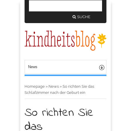
SUCHE
Homepage
»
News
»
So richten Sie das
Schlafzimmer nach der Geburt ein
So richten Sie
das