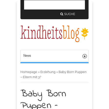
SUCHE
Homepage
»
Erziehung
»
Baby Born Puppen
– Eltern mit 3?
Baby Born
Puppen –