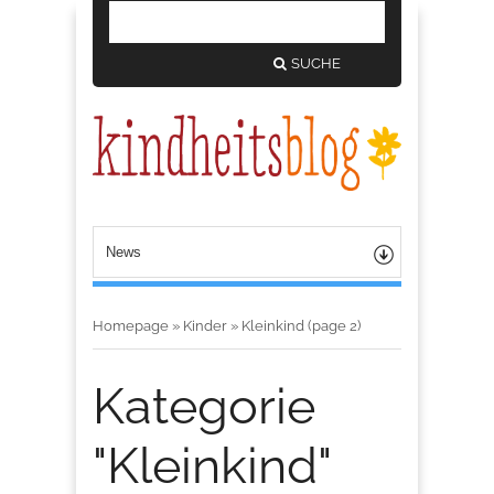
SUCHE
Homepage
»
Kinder
»
Kleinkind
(page 2)
Kategorie
"Kleinkind"