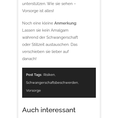
unterstützen. Wie sie sehen –
Vorsorge ist alles!
Noch eine kleine
Anmerkung
:
Lassen sie kein Amalgam
während der Schwangerschaft
oder Stillzeit austauschen. Das
verschieben sie lieber auf
danach!
Post Tags
:
Risiken
,
Schwangerschaftsbeschwerden
,
Vorsorge
Auch interessant