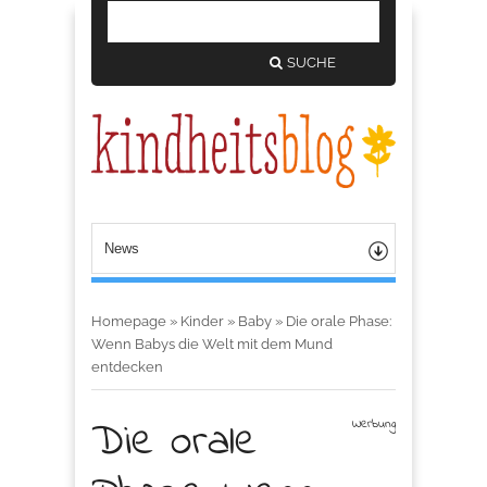
SUCHE
Homepage
»
Kinder
»
Baby
»
Die orale Phase:
Wenn Babys die Welt mit dem Mund
entdecken
Die orale
Werbung