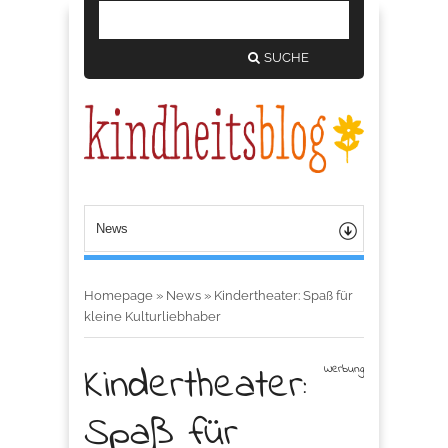
SUCHE
Homepage
»
News
»
Kindertheater: Spaß für
kleine Kulturliebhaber
Kindertheater:
Werbung
Spaß für