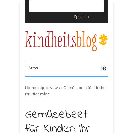
SUCHE
Homepage
»
News
»
Gemüsebeet für Kinder:
Ihr Pflanzplan
Gemüsebeet
für Kinder: Ihr