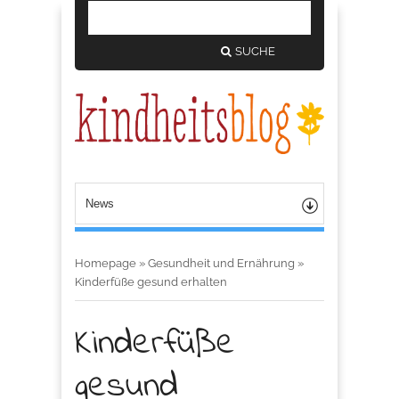
SUCHE
Homepage
»
Gesundheit und Ernährung
»
Kinderfüße gesund erhalten
Kinderfüße
gesund