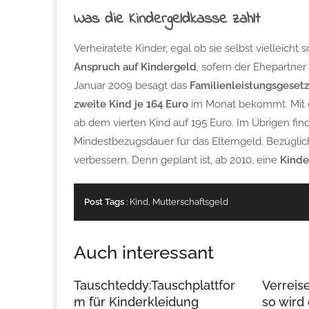
Was die Kindergeldkasse zahlt
Verheiratete Kinder, egal ob sie selbst vielleich
Anspruch auf Kindergeld
, sofern der Ehepartne
Januar 2009 besagt das
Familienleistungsgesetz
zweite Kind je 164 Euro
im Monat bekommt. Mit de
ab dem vierten Kind auf 195 Euro. Im Übrigen fin
Mindestbezugsdauer für das Elterngeld. Bezüglic
verbessern. Denn geplant ist, ab 2010, eine
Kind
Post Tags
:
Kind
,
Mutterschaftsgeld
Auch interessant
Tauschteddy:Tauschplattfor
Verreis
m für Kinderkleidung
so wird