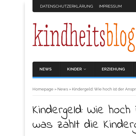
DATENSCHUTZERKLÄRUNG
IMPRESSUM
NEWS
KINDER
ERZIEHUNG
Homepage
»
News
»
Kindergeld: Wie hoch ist der Ansp
Kindergeld: Wie hoch
was zahlt die Kinder