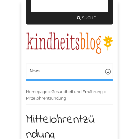
SUCHE
Homepage
»
Gesundheit und Ernährung
»
Mittelohrentzündung
Mittelohrentzü
ndung