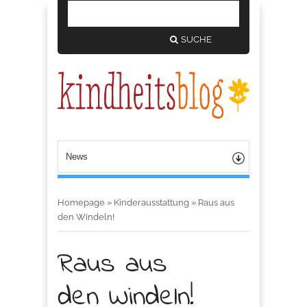
SUCHE
Homepage
»
Kinderausstattung
»
Raus aus
den Windeln!
Raus aus
den Windeln!