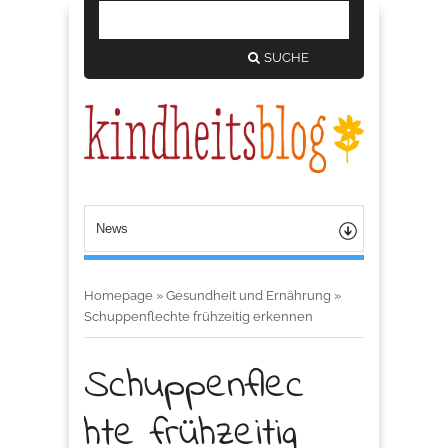
SUCHE
Homepage
»
Gesundheit und Ernährung
»
Schuppenflechte frühzeitig erkennen
Schuppenflec
hte frühzeitig