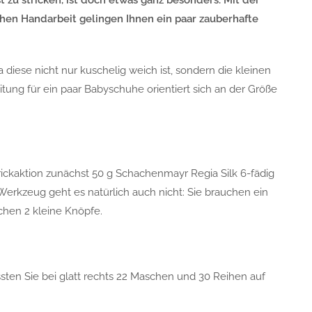
t zu stricken, ist doch etwas ganz besonders. Mit der
hen Handarbeit gelingen Ihnen ein paar zauberhafte
diese nicht nur kuschelig weich ist, sondern die kleinen
tung für ein paar Babyschuhe orientiert sich an der Größe
rickaktion zunächst 50 g Schachenmayr Regia Silk 6-fädig
Werkzeug geht es natürlich auch nicht: Sie brauchen ein
chen 2 kleine Knöpfe.
sten Sie bei glatt rechts 22 Maschen und 30 Reihen auf