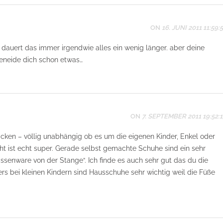
ON
16. JUNI 2011 11:59:
ir dauert das immer irgendwie alles ein wenig länger. aber deine
beneide dich schon etwas…
ON
7. SEPTEMBER 2011 19:52:1
icken – völlig unabhängig ob es um die eigenen Kinder, Enkel oder
t ist echt super. Gerade selbst gemachte Schuhe sind ein sehr
senware von der Stange“. Ich finde es auch sehr gut das du die
ders bei kleinen Kindern sind Hausschuhe sehr wichtig weil die Füße