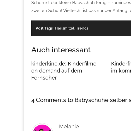
Schon ist der kleine Babyschuh fertig – zuminde
zweiten Schuh! Vielleicht ist das nur der Anfang
Post Tags
:
Hausmittel
,
Trends
Auch interessant
kinderkino.de: Kinderfilme
Kinderf
on demand auf dem
im kom
Fernseher
4 Comments
to Babyschuhe selber s
Melanie