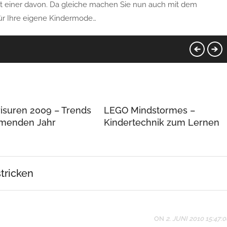
st einer davon. Da gleiche machen Sie nun auch mit dem
 für Ihre eigene Kindermode…
risuren 2009 – Trends
LEGO Mindstormes –
menden Jahr
Kindertechnik zum Lernen
tricken
ON
2. JUNI 2010 15:47:0