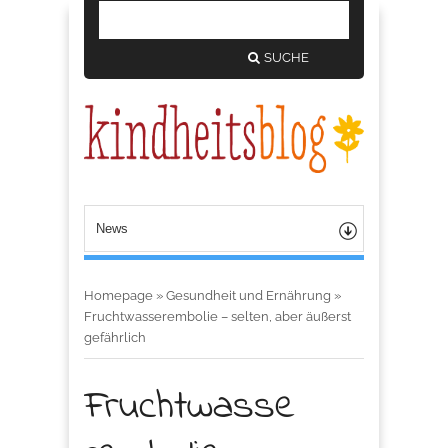
SUCHE
Homepage
»
Gesundheit und Ernährung
»
Fruchtwasserembolie – selten, aber äußerst
gefährlich
Fruchtwasse