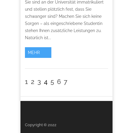
Sie sind an der Universität immatrikuliert
und stellen plötzlich fest, dass Sie
schwanger sind? Machen Sie sich keine
Sorgen – als eingeschriebene Studentin
stehen Ihnen zusätzliche Leistungen zu.
Natürlich ist...
MEHR
1
2
3
4
5
6
7
Copyright © 2022