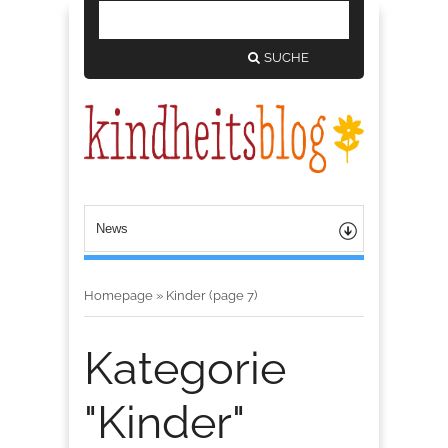
SUCHE
Homepage
»
Kinder
(page 7)
Kategorie
"Kinder"