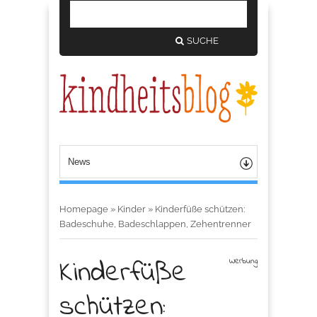
SUCHE
Homepage
»
Kinder
»
Kinderfüße schützen:
Badeschuhe, Badeschlappen, Zehentrenner
Kinderfüße
Werbung
schützen: