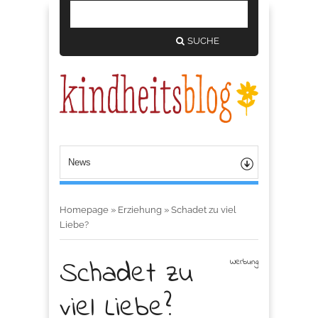
SUCHE
Homepage
»
Erziehung
»
Schadet zu viel
Liebe?
Schadet zu
Werbung
viel Liebe?