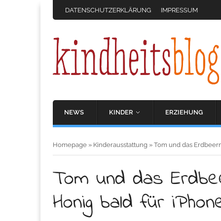
DATENSCHUTZERKLÄRUNG
IMPRESSUM
NEWS
KINDER
ERZIEHUNG
Homepage
»
Kinderausstattung
»
Tom und das Erdbeerm
Tom und das Erdbe
Honig bald für iPhon