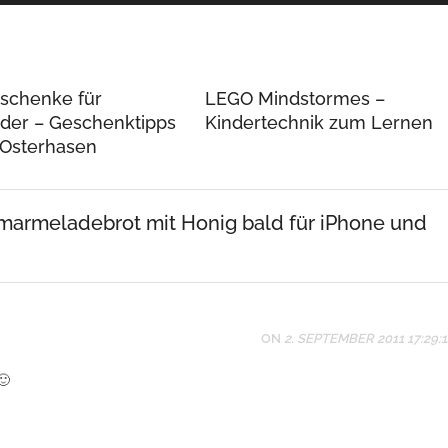
schenke für
LEGO Mindstormes –
nder – Geschenktipps
Kindertechnik zum Lernen
 Osterhasen
armeladebrot mit Honig bald für iPhone und
ON
2. SEPTEMBER 2011 17:29:1