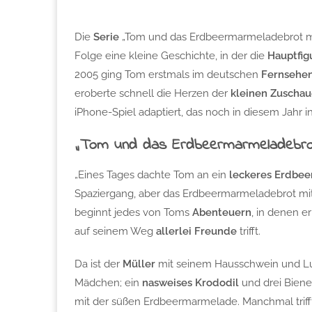
Die
Serie
„Tom und das Erdbeermarmeladebrot mi
Folge eine kleine Geschichte, in der die
Hauptfig
2005 ging Tom erstmals im deutschen
Fernsehe
eroberte schnell die Herzen der
kleinen Zuschau
iPhone-Spiel adaptiert, das noch in diesem Jahr
„Tom und das Erdbeermarmeladebrot
„Eines Tages dachte Tom an ein
leckeres Erdbee
Spaziergang, aber das Erdbeermarmeladebrot mit
beginnt jedes von Toms
Abenteuern
, in denen e
auf seinem Weg
allerlei Freunde
trifft.
Da ist der
Müller
mit seinem Hausschwein und Lu
Mädchen; ein
nasweises Krododil
und drei Biene
mit der süßen Erdbeermarmelade. Manchmal trif