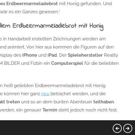
bes Erdbeermarmeladebrot
mit Honig gefunden. Und
s wär es ein Ganzes gewesen.“
 dem Erdbeermarmeladebrot mit Honig
ie in Handarbeit erstellten Zeichnungen werden am
d animiert. Von hier aus kommen die Figuren auf den
Display des
iPhone
und
iPad
. Der
Spielehersteller
Reality
LM BILDER und Fizbin ein
Computerspiel
für die beliebten
m heiß geliebten Erdbeermarmeladebrot mit Honig
ie können hier ganz
neu
betrachet werden, und die
akt treten
und so an dem bunten Abenteuer
teilhaben
.
t werden, ein genauer
Termin
steht jedoch noch nicht fest.