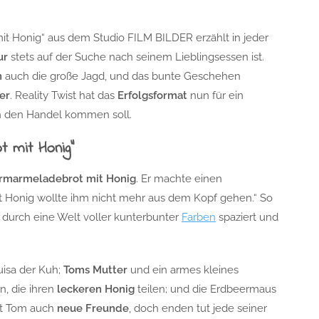
t Honig“ aus dem Studio FILM BILDER erzählt in jeder
ur
stets auf der Suche nach seinem Lieblingsessen ist.
n
auch die große Jagd, und das bunte Geschehen
er
. Reality Twist hat das
Erfolgsformat
nun für ein
 in den Handel kommen soll.
 mit Honig“
rmarmeladebrot mit Honig
. Er machte einen
 Honig wollte ihm nicht mehr aus dem Kopf gehen.“ So
r durch eine Welt voller kunterbunter
Farben
spaziert und
isa der Kuh;
Toms Mutter
und ein armes kleines
n, die ihren
leckeren Honig
teilen; und die Erdbeermaus
ft Tom auch
neue Freunde
, doch enden tut jede seiner