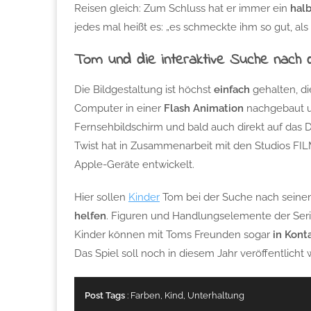
Reisen gleich: Zum Schluss hat er immer ein
hal
jedes mal heißt es: „es schmeckte ihm so gut, al
Tom und die interaktive Suche nach
Die Bildgestaltung ist höchst
einfach
gehalten, d
Computer in einer
Flash Animation
nachgebaut un
Fernsehbildschirm und bald auch direkt auf das 
Twist hat in Zusammenarbeit mit den Studios FI
Apple-Geräte entwickelt.
Hier sollen
Kinder
Tom bei der Suche nach seine
helfen
. Figuren und Handlungselemente der Ser
Kinder können mit Toms Freunden sogar
in Kont
Das Spiel soll noch in diesem Jahr veröffentlich
Post Tags
:
Farben
,
Kind
,
Unterhaltung