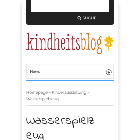
SUCHE
Homepage
»
Kinderausstattung
»
Wasserspielzeug
Wasserspielz
eug