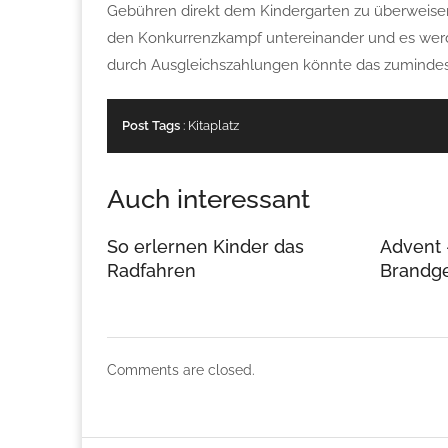
Gebühren direkt dem Kindergarten zu überweisen,
den Konkurrenzkampf untereinander und es werde
durch Ausgleichszahlungen könnte das zumindes
Post Tags
:
Kitaplatz
Auch interessant
So erlernen Kinder das
Advent 
Radfahren
Brandg
Comments are closed.