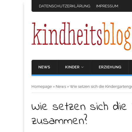
DATENSCHUTZERKLÄRUNG
IMPRESSUM
NEWS
KINDER
ERZIEHUNG
Homepage
»
News
»
Wie setzen sich die Kindergarte
Wie setzen sich die
zusammen?