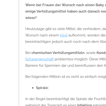
Wenn bei Frauen der Wunsch nach einen Baby au
einige Verhütungsmittel haben auch danach noch
wieso?
Heutzutage gibt es viele Mittel, die verhindern
Wunsch nach einem
Kind
aufkommt, werden diese
beeinträchtigen jedoch auch noch nach dem Absetz
Bei
chemischen Verhütungsmitteln
, sowie
Kon
Schwangerschaft
problemlos möglich. Diese Mitte
Barriere für Spermien dar und beeinflussen den K
Bei folgenden Mitteln ist es nicht so einfach m
Spirale:
In der Regel beeinträchtigt die Spirale die Frucht
während der Tragezeit an einer
Infektion
erkrankt