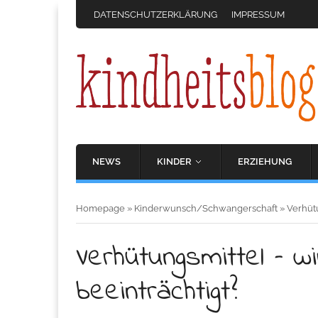
DATENSCHUTZERKLÄRUNG
IMPRESSUM
NEWS
KINDER
ERZIEHUNG
Homepage
»
Kinderwunsch/Schwangerschaft
»
Verhütu
Verhütungsmittel – wi
beeinträchtigt?