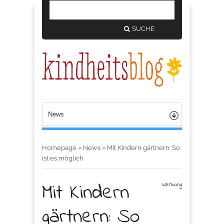
SUCHE
Homepage
»
News
»
Mit Kindern gärtnern: So
ist es möglich
Mit Kindern
Werbung
gärtnern: So